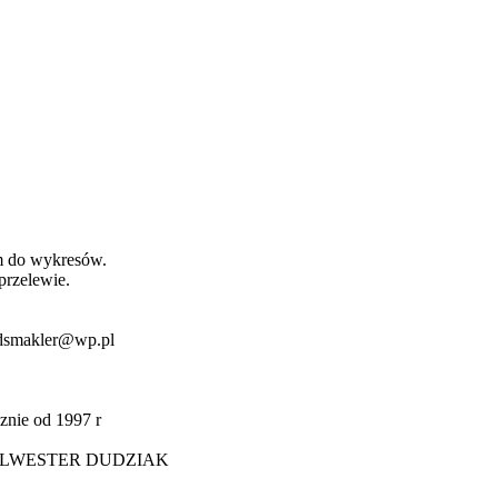
m do wykresów.
przelewie.
 dsmakler@wp.pl
nie od 1997 r
YLWESTER DUDZIAK