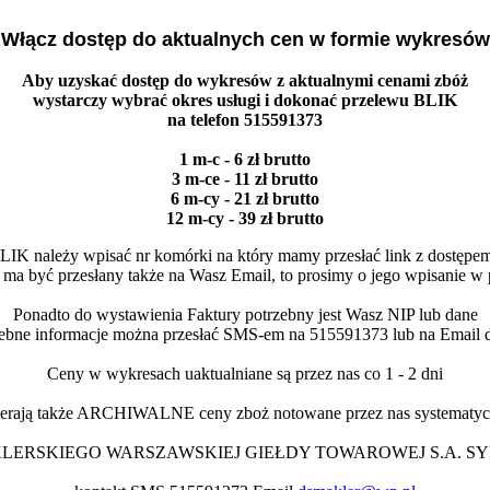
Włącz dostęp do aktualnych cen w formie wykresów
Aby uzyskać dostęp do wykresów z aktualnymi cenami zbóż
wystarczy wybrać okres usługi i dokonać przelewu BLIK
na telefon 515591373
1 m-c - 6 zł brutto
3 m-ce - 11 zł brutto
6 m-cy - 21 zł brutto
12 m-cy - 39 zł brutto
LIK należy wpisać nr komórki na który mamy przesłać link z dostępe
nk ma być przesłany także na Wasz Email, to prosimy o jego wpisanie w 
Ponadto do wystawienia Faktury potrzebny jest Wasz NIP lub dane
zebne informacje można przesłać SMS-em na 515591373 lub na Email
Ceny w wykresach uaktualniane są przez nas co 1 - 2 dni
erają także ARCHIWALNE ceny zboż notowane przez nas systematycz
KLERSKIEGO WARSZAWSKIEJ GIEŁDY TOWAROWEJ S.A. S