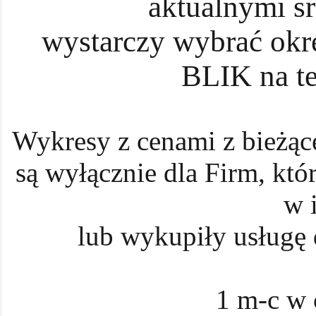
aktualnymi ś
wystarczy wybrać okre
BLIK na t
Wykresy z cenami z bieżąc
są wyłącznie dla Firm, któ
w 
lub wykupiły usługę
1 m-c w c