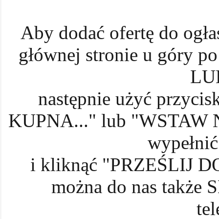
Aby dodać ofertę do ogłas
głównej stronie u góry
LU
następnie użyć prz
KUPNA..." lub "WSTAW
wypełnić
i kliknąć "PRZEŚLIJ D
można do nas także 
te