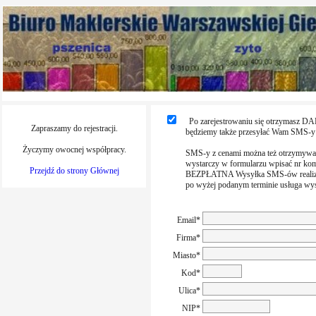
Po zarejestrowaniu się otrzymasz DAR
Zapraszamy do rejestracji.
będziemy także przesyłać Wam SMS-y z akt
Życzymy owocnej współpracy.
SMS-y z cenami można też otrzymywać
wystarczy w formularzu wpisać nr komórk
Przejdź do strony Głównej
BEZPŁATNA Wysyłka SMS-ów realizowana je
po wyżej podanym terminie usługa wys
Email*
Firma*
Miasto*
Kod*
Ulica*
NIP*