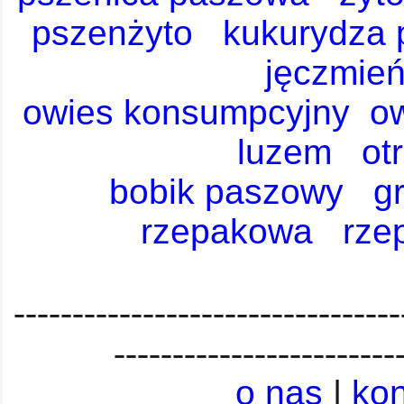
pszenżyto
kukurydza
jęczmie
owies konsumpcyjny
o
luzem
ot
bobik paszowy
g
rzepakowa
rze
---------------------------------
------------------------
o nas
|
kon