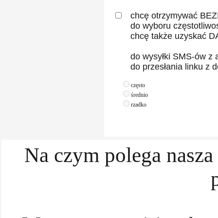
chcę otrzymywać BEZP
do wyboru częstotliwość c
chcę także uzyskać DARM
do wysyłki SMS-ów z aktu
do przesłania linku z dos
często
średnio
rzadko
Na czym polega nasza p